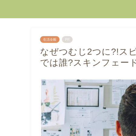
生活全般
PR
なぜつむじ2つに?!ス
では誰?スキンフェー