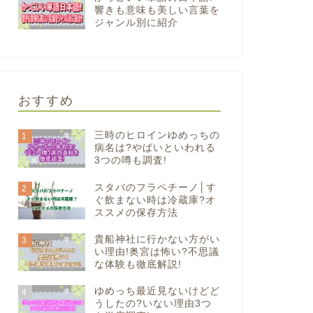
響きも意味も美しい言葉を
ジャンル別に紹介
おすすめ
三時のヒロインゆめっちの
1
病名は?やばいといわれる
3つの噂も調査!
スタバのフラペチーノ│す
2
ぐ飲まない時は冷蔵庫?オ
ススメの保存方法
貴船神社に行かない方がい
3
い理由!奥宮は怖い?不思議
な体験も徹底解説!
ゆめっち最近見ないけどど
4
うしたの?いない理由3つ