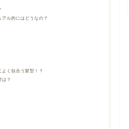
？
ュアル的にはどうなの？
によく似合う髪型！？
型は？