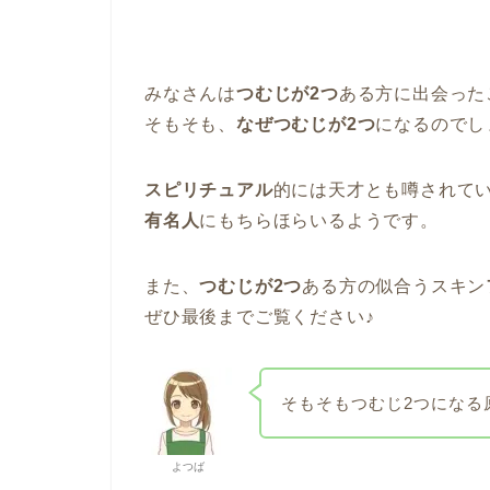
みなさんは
つむじが2つ
ある方に出会った
そもそも、
なぜつむじが2つ
になるのでし
スピリチュアル
的には天才とも噂されて
有名人
にもちらほらいるようです。
また、
つむじが2つ
ある方の似合うスキン
ぜひ最後までご覧ください♪
そもそもつむじ2つになる
よつば