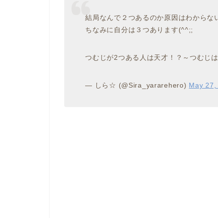
結局なんで２つあるのか原因はわからな
ちなみに自分は３つあります(^^;;
つむじが2つある人は天才！？～つむじ
— しら☆ (@Sira_yararehero)
May 27,