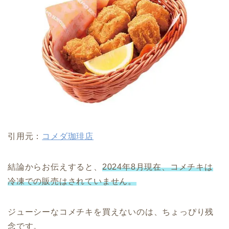
引用元：
コメダ珈琲店
結論からお伝えすると、
2024年8月現在、コメチキは
冷凍での販売はされていません。
ジューシーなコメチキを買えないのは、ちょっぴり残
念です。