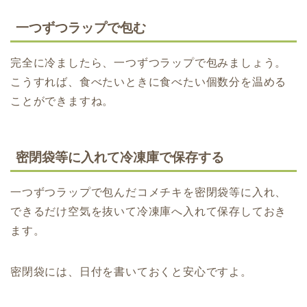
一つずつラップで包む
完全に冷ましたら、一つずつラップで包みましょう。
こうすれば、食べたいときに食べたい個数分を温める
ことができますね。
密閉袋等に入れて冷凍庫で保存する
一つずつラップで包んだコメチキを密閉袋等に入れ、
できるだけ空気を抜いて冷凍庫へ入れて保存しておき
ます。
密閉袋には、日付を書いておくと安心ですよ。