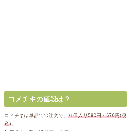
コメチキの値段は？
コメチキは単品での注文で、
６個入り580円～670円(税
込)
。