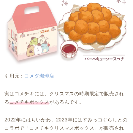
引用元：
コメダ珈琲店
実はコメチキには、クリスマスの時期限定で販売され
る
コメチキボックス
があるんです。
2022年にはちいかわ、2023年にはすみっコぐらしとの
コラボで「コメチキクリスマスボックス」が販売され