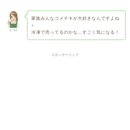
家族みんなコメチキが大好きなんですよね
♪
よつば
冷凍で売ってるのかな…すごく気になる！
スポンサーリンク