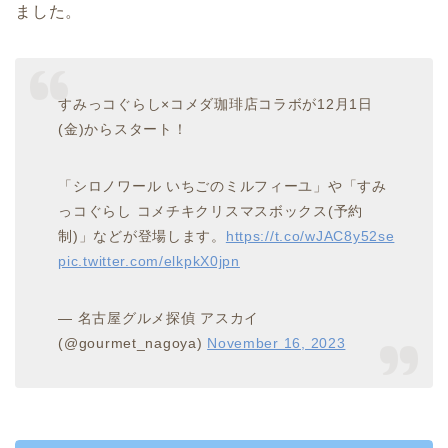
ました。
すみっコぐらし×コメダ珈琲店コラボが12月1日
(金)からスタート！
「シロノワール いちごのミルフィーユ」や「すみ
っコぐらし コメチキクリスマスボックス(予約
制)」などが登場します。
https://t.co/wJAC8y52se
pic.twitter.com/elkpkX0jpn
— 名古屋グルメ探偵 アスカイ
(@gourmet_nagoya)
November 16, 2023