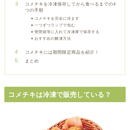
コメチキを冷凍保存してから食べるまでの4
つの手順
コメチキを完全に冷ます
一つずつラップで包む
密閉袋等に入れて冷凍庫で保存する
おすすめの解凍方法
コメチキには期間限定商品を紹介！
まとめ
コメチキは冷凍で販売している？