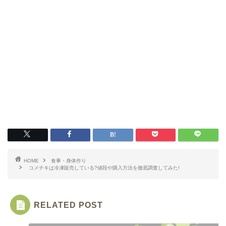
HOME
食事・身体作り
コメチキは冷凍販売している?値段や購入方法を徹底調査してみた!
RELATED POST