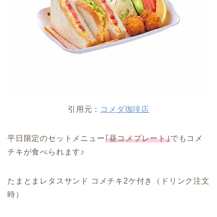
引用元：
コメダ珈琲店
平日限定のセットメニュー
｢昼コメプレート｣
でもコメ
チキが食べられます♪
たまとまレタスサンド コメチキ2ケ付き（ドリンク注文
時）