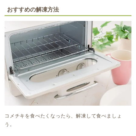
おすすめの解凍方法
コメチキを食べたくなったら、解凍して食べましょ
う。