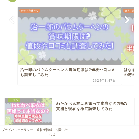
食事・身体作り
食事・身体
治一郎のバウムクーヘンの賞味期限は?値段や口コミ
はなま
も調査してみた!
の噂の
2024年3月7日
わたなべ麻衣は再婚って本当なの?噂の
真相と現在を徹底調査してみた
プライバシーポリシー
運営者情報、お問い合
エクスペリアエースはなぜ安いの?安い
わせ
理由や機能性を調査してみた!