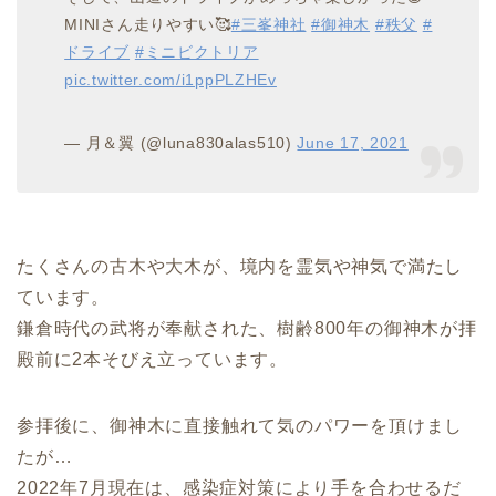
MINIさん走りやすい🥰
#三峯神社
#御神木
#秩父
#
ドライブ
#ミニビクトリア
pic.twitter.com/i1ppPLZHEv
— 月＆翼 (@luna830alas510)
June 17, 2021
たくさんの古木や大木が、境内を霊気や神気で満たし
ています。
鎌倉時代の武将が奉献された、樹齢800年の御神木が拝
殿前に2本そびえ立っています。
参拝後に、御神木に直接触れて気のパワーを頂けまし
たが…
2022年7月現在は、感染症対策により手を合わせるだ