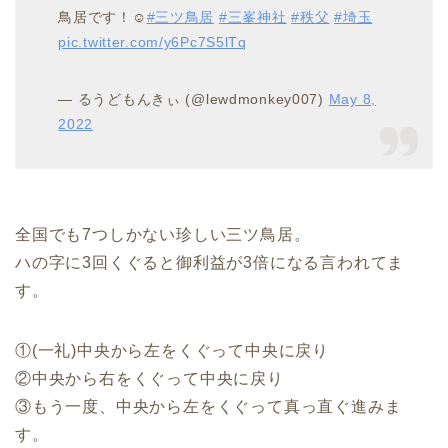
鳥居です！☺️
#三ツ鳥居
#三峯神社
#秩父
#埼玉
pic.twitter.com/y6Pc7S5lTq
— るうどもんきぃ (@lewdmonkey007)
May 8,
2022
全国でも7つしかない珍しい三ツ鳥居。
ハの字に3回くぐると御利益が3倍になる言われてま
す。
①(一礼)中央から左をくぐって中央に戻り
②中央から右をくぐって中央に戻り
③もう一度、中央から左をくぐって真っ直ぐ進みま
す。