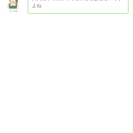
よね
よつば