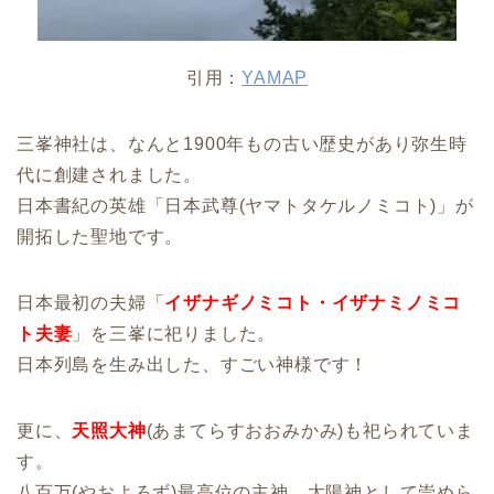
引用：
YAMAP
三峯神社は、なんと1900年もの古い歴史があり弥生時
代に創建されました。
日本書紀の英雄「日本武尊(ヤマトタケルノミコト)」が
開拓した聖地です。
日本最初の夫婦「
イザナギノミコト・イザナミノミコ
ト夫妻
」を三峯に祀りました。
日本列島を生み出した、すごい神様です！
更に、
天照大神
(あまてらすおおみかみ)も祀られていま
す。
八百万(やおよろず)最高位の主神、太陽神として崇めら