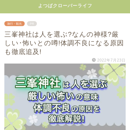
よつばクローバーライフ
旅行・観光
PR
三峯神社は人を選ぶ?なんの神様?厳
しい･怖いとの噂!体調不良になる原因
も徹底追及!
2022年7月23日