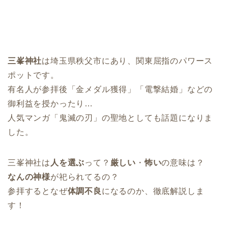
三峯神社
は埼玉県秩父市にあり、関東屈指のパワース
ポットです。
有名人が参拝後「金メダル獲得」「電撃結婚」などの
御利益を授かったり…
人気マンガ「鬼滅の刃」の聖地としても話題になりま
した。
三峯神社は
人を選ぶ
って？
厳しい
・
怖い
の意味は？
なんの神様
が祀られてるの？
参拝するとなぜ
体調不良
になるのか、徹底解説しま
す！