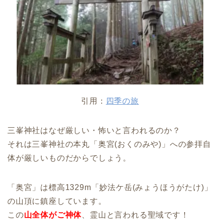
引用：
四季の旅
三峯神社はなぜ厳しい・怖いと言われるのか？
それは三峯神社の本丸「奥宮(おくのみや)」への参拝自
体が厳しいものだからでしょう。
「奥宮」は標高1329m「妙法ケ岳(みょうほうがたけ)」
の山頂に鎮座しています。
この
山全体がご神体
、霊山と言われる聖域です！