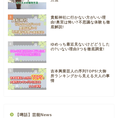
方法
3
貴船神社に行かない方がいい理
由!奥宮は怖い?不思議な体験も徹
底解説!
4
ゆめっち最近見ないけどどうした
の?いない理由3つを徹底調査!
5
吉本興業芸人の序列TOP5!大御
所ランキングから見える大人の事
情
【噂話】芸能News