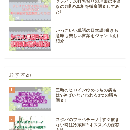
クレバテス打ち切りの理由は本当
なの?噂の真相を徹底調査してみ
た!
かっこいい単語の日本語!響きも
意味も美しい言葉をジャンル別に
紹介
おすすめ
1
三時のヒロインゆめっちの病名
は?やばいといわれる3つの噂も
調査!
2
スタバのフラペチーノ│すぐ飲ま
ない時は冷蔵庫?オススメの保存