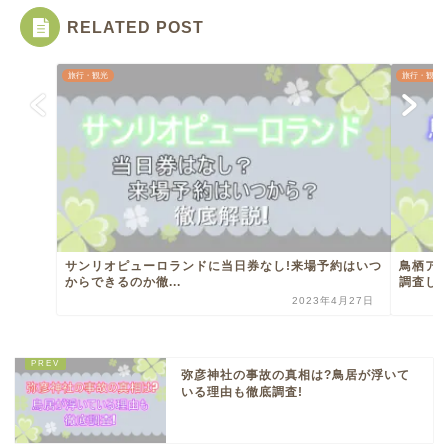
RELATED POST
旅行・観光
旅行・観光
サンリオピューロランドに当日券なし!来場予約はいつ
鳥栖ア
からできるのか徹...
調査して
2023年4月27日
弥彦神社の事故の真相は?鳥居が浮いて
いる理由も徹底調査!