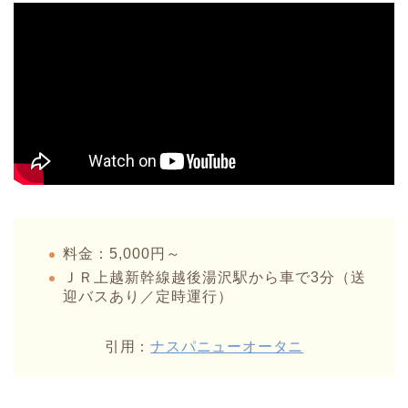
料金：5,000円～
ＪＲ上越新幹線越後湯沢駅から車で3分（送
迎バスあり／定時運行）
引用：
ナスパニューオータニ