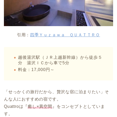
引用：
四季Ｙｕｚａｗａ ＱＵＡＴＴＲＯ
越後湯沢駅（ＪＲ上越新幹線）から徒歩５
分 湯沢ＩＣから車で5分
料金：17,000円～
「せっかくの旅行だから、贅沢な宿に泊まりたい」そ
んな人におすすめの宿です。
Quattroは『
癒し×異空間
』をコンセプトとしていま
す。