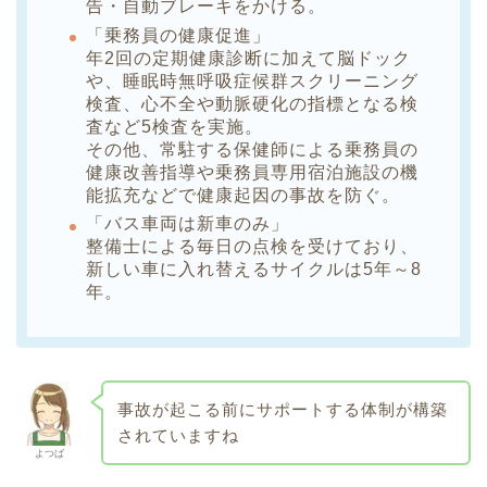
告・自動ブレーキをかける。
「乗務員の健康促進」
年2回の定期健康診断に加えて脳ドック
や、睡眠時無呼吸症候群スクリーニング
検査、心不全や動脈硬化の指標となる検
査など5検査を実施。
その他、常駐する保健師による乗務員の
健康改善指導や乗務員専用宿泊施設の機
能拡充などで健康起因の事故を防ぐ。
「バス車両は新車のみ」
整備士による毎日の点検を受けており、
新しい車に入れ替えるサイクルは5年～8
年。
事故が起こる前にサポートする体制が構築
されていますね
よつば