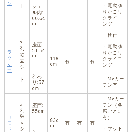
ン
・電動ゆ
ト
シェ
りかごリ
ル内:
クライニ
60.6c
m
ング
・枕付
3
座面:
・電動ゆ
列
51.5c
ラ
りかごリ
独
m
ク
116
クライニ
立
有
–
有
cm
シ
ング
シ
ア
ー
肘あ
・Myカー
ト
り:57
テン有
cm
・Myカー
3
テン（各
座面:
列
55cm
席ごとに
独
コ
有）
93c
立
モ
有
有
有
m
シ
・フット
ド