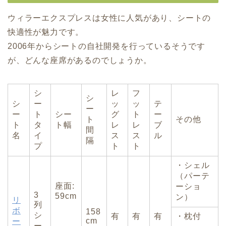
ウィラーエクスプレスは女性に人気があり、シートの
快適性が魅力です。
2006年からシートの自社開発を行っているそうです
が、どんな座席があるのでしょうか。
シ
レ
フ
シ
シ
ー
ッ
ッ
テ
ー
ー
ト
シー
グ
ト
ー
ト
その他
ト
タ
ト幅
レ
レ
ブ
間
名
イ
ス
ス
ル
隔
プ
ト
ト
・シェル
（パーテ
座面:
ーショ
3
59cm
ン）
リ
列
ボ
158
シ
有
有
有
・枕付
cm
ー
ー