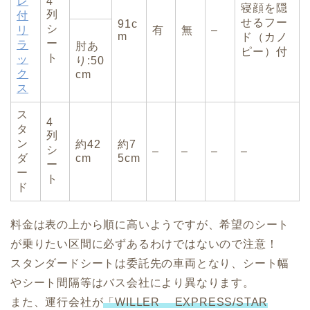
レ
4
寝顔を隠
列
付
せるフー
91c
シ
リ
有
無
–
m
ド（カノ
ー
ラ
肘あ
ピー）付
ト
ッ
り:50
ク
cm
ス
ス
4
タ
列
ン
約42
約7
シ
–
–
–
–
ダ
cm
5cm
ー
ー
ト
ド
料金は表の上から順に高いようですが、希望のシート
が乗りたい区間に必ずあるわけではないので注意！
スタンダードシートは委託先の車両となり、シート幅
やシート間隔等はバス会社により異なります。
また、運行会社が
「WILLER EXPRESS/STAR