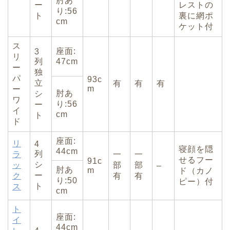
肘あ
ー
レストの
り:56
ト
裏に網ポ
cm
ケット付
ス
座面:
3
リ
列
47cm
ー
独
パ
93c
立
有
有
有
m
ー
肘あ
シ
ワ
り:56
ー
イ
cm
ト
ド
座面:
リ
4
寝顔を隠
44cm
列
ラ
一
一
せるフー
91c
シ
ッ
部
部
–
肘あ
m
ド（カノ
ー
ク
有
有
り:50
ピー）付
ト
ス
cm
ト
座面:
イ
44cm