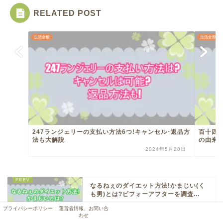
RELATED POST
生活全般
生活全般
247ランジェリーの支払い方法6つ!キャンセル･返品方
百十四
法も大解説
の由来も
2024年5月20日
なるねぇのダイエット方法!かまじい(く
も男)とは?ビフォーアフターを調査...
プライバシーポリシー
運営者情報、お問い合
わせ