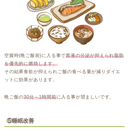
空腹時(晩ご飯前)に入る事で
胃液の分泌が抑えられ脂肪
を優先的に燃焼します。
その結果食欲が抑えられご飯の食べる量が減りダイエ
ットに効果があります。
晩ご飯の
30分～1時間前
に入る事が望ましいです。
⑤睡眠改善