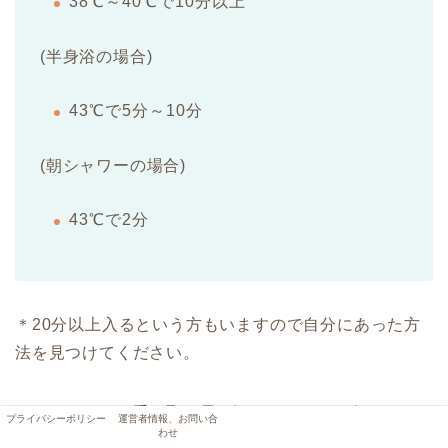
38℃～40℃で10分以上
(半身浴の場合)
43℃で5分～10分
(朝シャワーの場合)
43℃で2分
＊20分以上入るという方もいますので自分にあった方
法を見つけてください。
また、
サウナは手っ取り早く汗をかける
ので行くのも
プライバシーポリシー
運営者情報、お問い合
わせ
効果的です。