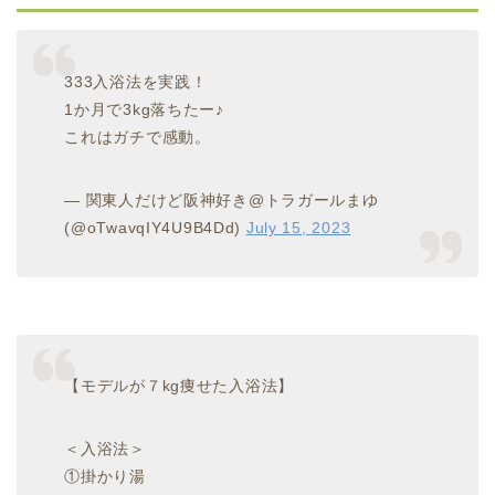
333入浴法を実践！
1か月で3kg落ちたー♪
これはガチで感動。
— 関東人だけど阪神好き@トラガールまゆ
(@oTwavqIY4U9B4Dd)
July 15, 2023
【モデルが７kg痩せた入浴法】
＜入浴法＞
①掛かり湯