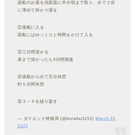
湯船のお湯を洗面器に半分弱まで取り、水で２倍
に薄めて掛かり湯を
②湯船に入る
湯船にはゆっくりと時間をかけて入る
③三分間浸かる
肩まで浸かったら3分間我慢
④湯船から出て五分休憩
約５分間休憩
⑤３～４を繰り返す
— ダイエット情報局 (@koredai1151)
March 25,
2023