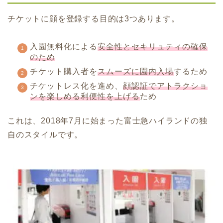
チケットに顔を登録する目的は3つあります。
入園無料化による
安全性とセキリュティの確保
のため
チケット購入者を
スムーズに園内入場
するため
チケットレス化を進め、
顔認証でアトラクショ
ンを楽しめる利便性を上げる
ため
これは、2018年7月に始まった富士急ハイランドの独
自のスタイルです。