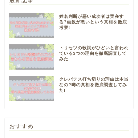
最新記事
姓名判断が悪い成功者は実在す
る?画数が悪いという真相を徹底
考察!
トリセツの歌詞がひどいと言われ
ている3つの理由を徹底調査して
みた
クレバテス打ち切りの理由は本当
なの?噂の真相を徹底調査してみ
た!
おすすめ