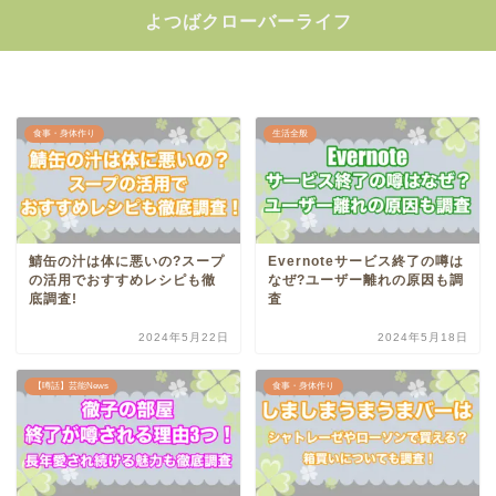
よつばクローバーライフ
食事・身体作り
生活全般
鯖缶の汁は体に悪いの?スープ
Evernoteサービス終了の噂は
の活用でおすすめレシピも徹
なぜ?ユーザー離れの原因も調
底調査!
査
2024年5月22日
2024年5月18日
【噂話】芸能News
食事・身体作り