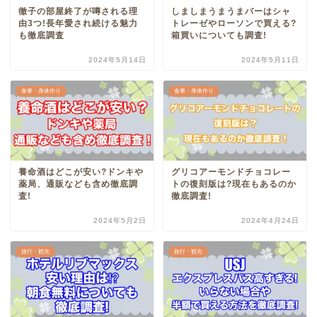
徹子の部屋終了が噂される理
しましまうまうまバーはシャ
由3つ!長年愛され続ける魅力
トレーゼやローソンで買える?
も徹底調査
箱買いについても調査!
2024年5月14日
2024年5月11日
食事・身体作り
食事・身体作り
養命酒はどこが安い?ドンキや
グリコアーモンドチョコレー
薬局、通販なども含め徹底調
トの復刻版は?現在もあるのか
査!
徹底調査!
2024年5月2日
2024年4月24日
旅行・観光
旅行・観光