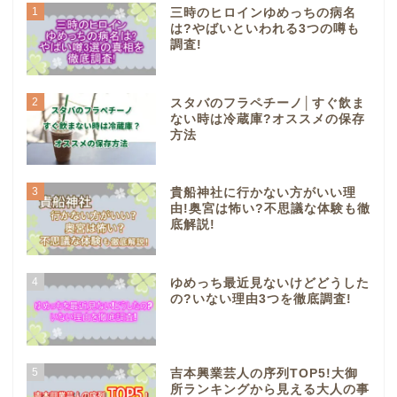
1
三時のヒロインゆめっちの病名
は?やばいといわれる3つの噂も
調査!
2
スタバのフラペチーノ│すぐ飲ま
ない時は冷蔵庫?オススメの保存
方法
3
貴船神社に行かない方がいい理
由!奥宮は怖い?不思議な体験も徹
底解説!
4
ゆめっち最近見ないけどどうした
の?いない理由3つを徹底調査!
5
吉本興業芸人の序列TOP5!大御
所ランキングから見える大人の事