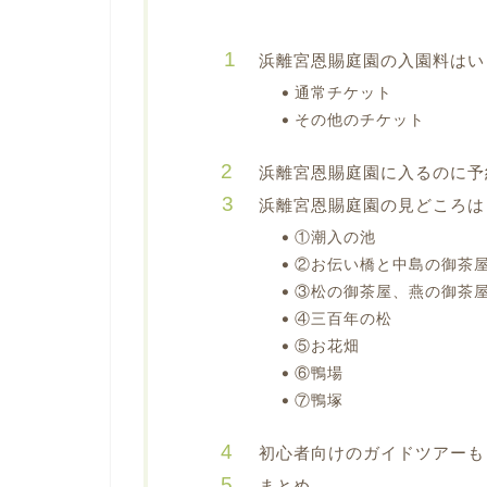
浜離宮恩賜庭園の入園料はい
通常チケット
その他のチケット
浜離宮恩賜庭園に入るのに予
浜離宮恩賜庭園の見どころは
①潮入の池
②お伝い橋と中島の御茶
③松の御茶屋、燕の御茶
④三百年の松
⑤お花畑
⑥鴨場
⑦鴨塚
初心者向けのガイドツアーも
まとめ