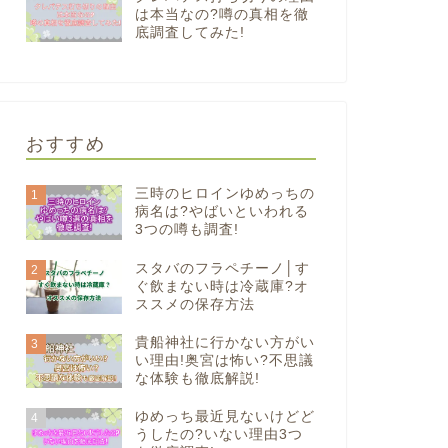
は本当なの?噂の真相を徹
底調査してみた!
おすすめ
三時のヒロインゆめっちの
1
病名は?やばいといわれる
3つの噂も調査!
スタバのフラペチーノ│す
2
ぐ飲まない時は冷蔵庫?オ
ススメの保存方法
貴船神社に行かない方がい
3
い理由!奥宮は怖い?不思議
な体験も徹底解説!
ゆめっち最近見ないけどど
4
うしたの?いない理由3つ