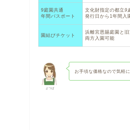
9庭園共通
文化財指定の都立
9
年間パスポート
発行日から1年間入
浜離宮恩賜庭園と旧
園結びチケット
両方入園可能
お手頃な価格なので気軽に
よつば