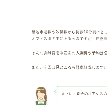
築地市場駅や汐留駅から徒歩10分弱のと
オフィス街の中にある公園ですが、自然
そんな浜離宮恩賜庭園の
入園料
や
予約
は
また、今回は
見どころ
も徹底解説します♪
まさに、都会のオアシス