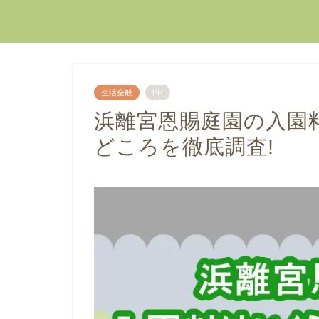
生活全般
PR
浜離宮恩賜庭園の入園
どころを徹底調査!