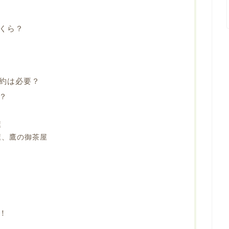
くら？
約は必要？
？
屋
屋、鷹の御茶屋
！