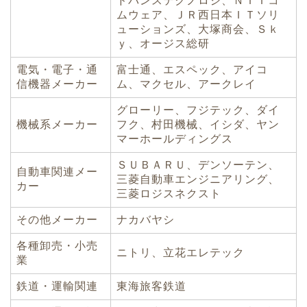
ドバンステクノロジ、ＮＴＴコ
ムウェア、ＪＲ西日本ＩＴソリ
ューションズ、大塚商会、Ｓｋ
ｙ、オージス総研
電気・電子・通
富士通、エスペック、アイコ
信機器メーカー
ム、マクセル、アークレイ
グローリー、フジテック、ダイ
機械系メーカー
フク、村田機械、イシダ、ヤン
マーホールディングス
ＳＵＢＡＲＵ、デンソーテン、
自動車関連メー
三菱自動車エンジニアリング、
カー
三菱ロジスネクスト
その他メーカー
ナカバヤシ
各種卸売・小売
ニトリ、立花エレテック
業
鉄道・運輸関連
東海旅客鉄道