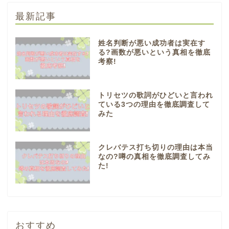
最新記事
姓名判断が悪い成功者は実在す
る?画数が悪いという真相を徹底
考察!
トリセツの歌詞がひどいと言われ
ている3つの理由を徹底調査して
みた
クレバテス打ち切りの理由は本当
なの?噂の真相を徹底調査してみ
た!
おすすめ