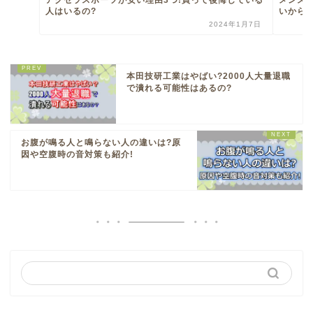
アクセラスポーツが安い理由3つ!買って後悔している
メンズ
人はいるの?
いからく
2024年1月7日
本田技研工業はやばい?2000人大量退職
で潰れる可能性はあるの?
お腹が鳴る人と鳴らない人の違いは?原
因や空腹時の音対策も紹介!