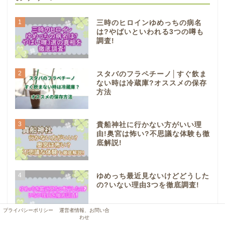
1
三時のヒロインゆめっちの病名
は?やばいといわれる3つの噂も
調査!
2
スタバのフラペチーノ│すぐ飲ま
ない時は冷蔵庫?オススメの保存
方法
3
貴船神社に行かない方がいい理
由!奥宮は怖い?不思議な体験も徹
底解説!
4
ゆめっち最近見ないけどどうした
の?いない理由3つを徹底調査!
プライバシーポリシー
運営者情報、お問い合
わせ