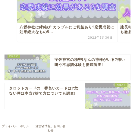
八坂神社は縁結び･カップルにご利益あり?恋愛成就に
建長寺
効果絶大なもの5...
も徹底調
2022年7月30日
宇佐神宮の秘密!なんの神様がいる?怖い
噂や不思議体験も徹底調査!
タロットカードの一番良いカードは?危
ない噂は本当?捨て方についても調査!
プライバシーポリシー
運営者情報、お問い合
わせ