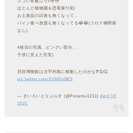
スゴい変貌ぶり⁉️😳😳
ほとんど植物園＆恐竜展‼️(笑)
お土産品の試食も無くなって…
パイン食べ放題も無くなってる😂😂(コロナ禍関係
なし)
4枚目の写真…ピンクい部分…
子供に見えた⁉️(笑)
貝殻博物館は古宇利島に移動したのかな❓🤔🤔
pic.twitter.com/ZijS65oBE3
— きいろいとりぷらす (@Ponamu1211)
April 18,
2021