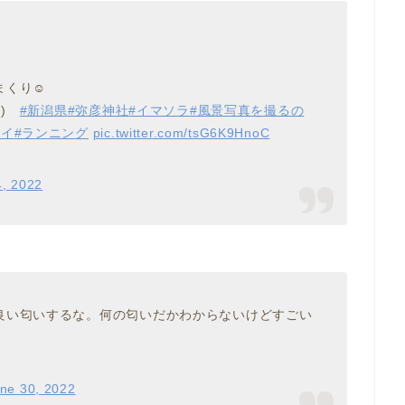
まくり☺
)ゞ
#新潟県
#弥彦神社
#イマソラ
#風景写真を撮るの
カイ
#ランニング
pic.twitter.com/tsG6K9HnoC
, 2022
良い匂いするな。何の匂いだかわからないけどすごい
ne 30, 2022