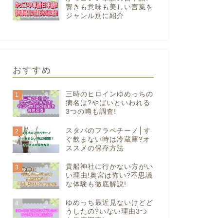
響きも意味も美しい言葉を
ジャンル別に紹介
おすすめ
三時のヒロインゆめっちの
1
病名は?やばいといわれる
3つの噂も調査!
スタバのフラペチーノ│す
2
ぐ飲まない時は冷蔵庫?オ
ススメの保存方法
貴船神社に行かない方がい
3
い理由!奥宮は怖い?不思議
な体験も徹底解説!
ゆめっち最近見ないけどど
4
うしたの?いない理由3つ