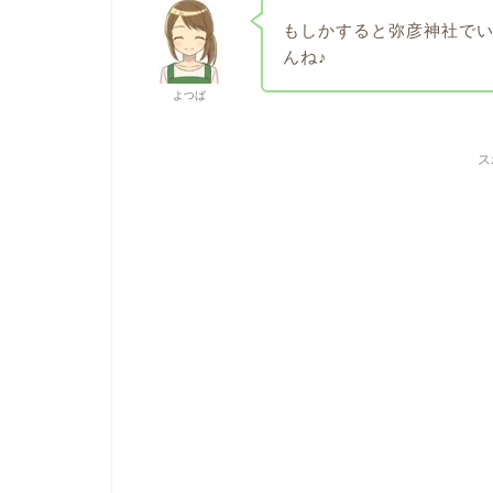
もしかすると弥彦神社で
んね♪
よつば
ス