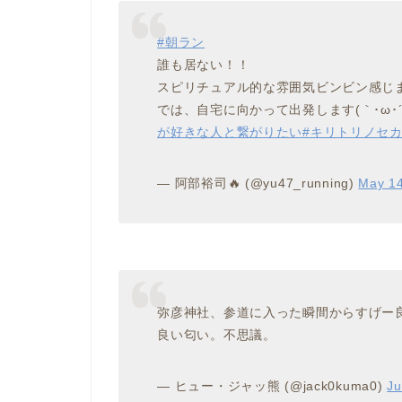
#朝ラン
誰も居ない！！
スピリチュアル的な雰囲気ビンビン感じ
では、自宅に向かって出発します(｀･ω･´
が好きな人と繋がりたい
#キリトリノセ
— 阿部裕司🔥 (@yu47_running)
May 14
弥彦神社、参道に入った瞬間からすげー
良い匂い。不思議。
— ヒュー・ジャッ熊 (@jack0kuma0)
Ju