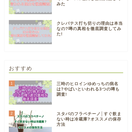
みた
クレバテス打ち切りの理由は本当
なの?噂の真相を徹底調査してみ
た!
おすすめ
1
三時のヒロインゆめっちの病名
は?やばいといわれる3つの噂も
調査!
2
スタバのフラペチーノ│すぐ飲ま
ない時は冷蔵庫?オススメの保存
方法