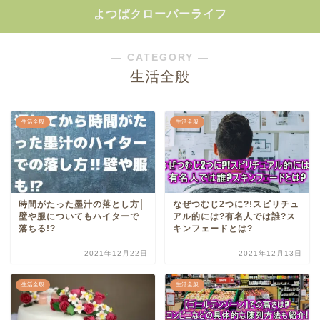
よつばクローバーライフ
― CATEGORY ―
生活全般
生活全般
生活全般
時間がたった墨汁の落とし方│
なぜつむじ2つに?!スピリチュ
壁や服についてもハイターで
アル的には?有名人では誰?ス
落ちる!?
キンフェードとは?
2021年12月22日
2021年12月13日
生活全般
生活全般