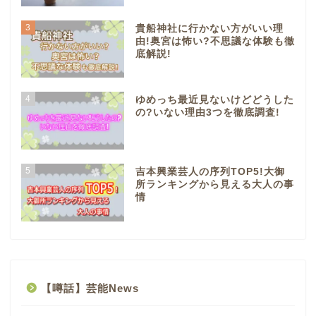
3
貴船神社に行かない方がいい理
由!奥宮は怖い?不思議な体験も徹
底解説!
4
ゆめっち最近見ないけどどうした
の?いない理由3つを徹底調査!
5
吉本興業芸人の序列TOP5!大御
所ランキングから見える大人の事
情
【噂話】芸能News