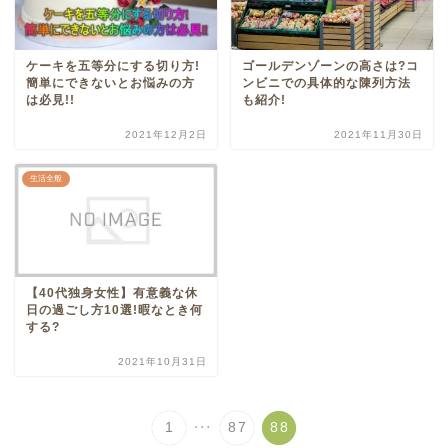
ケーキを五等分にする切り方!
ゴールデンゾーンの高さは?コ
簡単にできないとお悩みの方
ンビニでの具体的な陳列方法
は必見!!
も紹介!
2021年12月2日
2021年11月30日
生活全般
【40代独身女性】有意義な休
日の過ごし方10選!暇なとき何
する?
2021年10月31日
...
1
87
88